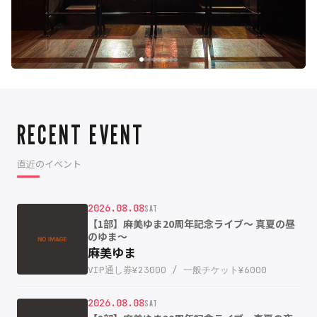
RECENT EVENT
直近のイベント
2026.08.08
SAT
【1部】麻美ゆま20周年記念ライブ〜 真夏の昼
のゆま〜
麻美ゆま
VIP通し券¥23000 / 一般チケット¥6000
2026.08.08
SAT